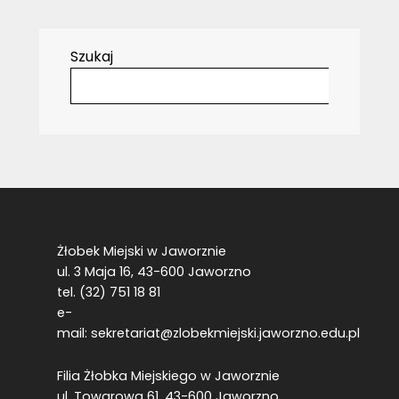
Szukaj
Żłobek Miejski w Jaworznie
ul. 3 Maja 16, 43-600 Jaworzno
tel. (32) 751 18 81
e-
mail:
sekretariat@zlobekmiejski.jaworzno.edu.pl
Filia Żłobka Miejskiego w Jaworznie
ul. Towarowa 61, 43-600 Jaworzno