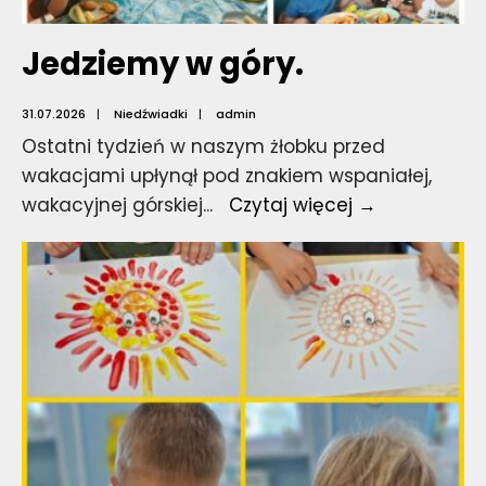
Jedziemy w góry.
31.07.2026
|
Niedźwiadki
|
admin
Ostatni tydzień w naszym żłobku przed
wakacjami upłynął pod znakiem wspaniałej,
Jedziemy
wakacyjnej górskiej
...
Czytaj więcej →
w
góry.