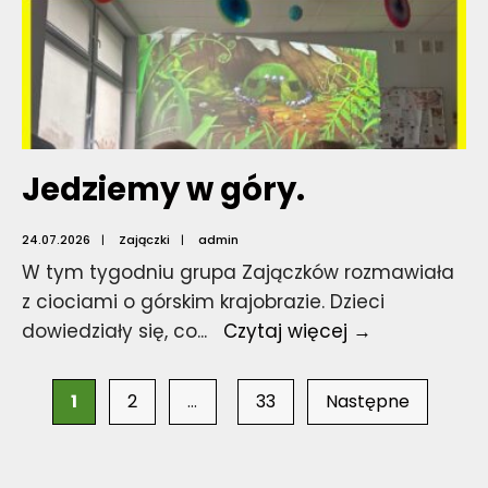
Jedziemy w góry.
24.07.2026
|
Zajączki
|
admin
W tym tygodniu grupa Zajączków rozmawiała
z ciociami o górskim krajobrazie. Dzieci
Jedziemy
dowiedziały się, co
...
Czytaj więcej →
w
Stronicowanie
góry.
1
2
…
33
Następne
wpisów