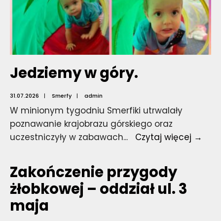
Jedziemy w góry.
31.07.2026
|
Smerfy
|
admin
W minionym tygodniu Smerfiki utrwalały
poznawanie krajobrazu górskiego oraz
Jed
uczestniczyły w zabawach
...
Czytaj więcej →
w
góry
Zakończenie przygody
żłobkowej – oddział ul. 3
maja