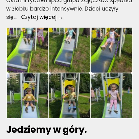
Ostatni tydzień lipca grupa Zajączków spędziła
w żłobku bardzo intensywnie. Dzieci uczyły
Jedziemy
się
...
Czytaj więcej →
w
góry.
Jedziemy w góry.