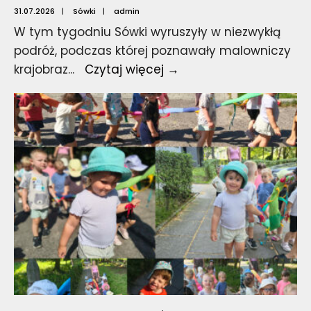
31.07.2026
|
Sówki
|
admin
W tym tygodniu Sówki wyruszyły w niezwykłą
podróż, podczas której poznawały malowniczy
Jedziemy
krajobraz
...
Czytaj więcej →
w
góry.