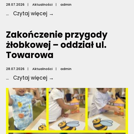
28.07.2026
|
Aktualności
|
admin
Zakończenie
...
Czytaj więcej →
przygody
żłobkowej
Zakończenie przygody
–
żłobkowej – oddział ul.
oddział
Towarowa
ul.
3
maja
28.07.2026
|
Aktualności
|
admin
Zakończenie
...
Czytaj więcej →
przygody
żłobkowej
–
oddział
ul.
Towarowa