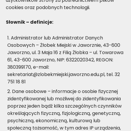
użytkowników Strony za pośrednictwem plików
cookies oraz podobnych technologii.
Słownik – definicje:
Administrator lub Administrator Danych
Osobowych – Żłobek Miejski w Jaworznie, 43-600
Jaworzno, ul. 3 Maja 16 z Filią Żłobka – ul. Towarowa
61, 43-600 Jaworzno, NIP: 6322020342, REGON:
380399170, e-mail:
sekretariat@zlobekmiejski.jaworzno.edu.pl, tel. 32
751 18 81
Dane osobowe – informacje o osobie fizycznej
zidentyfikowanej lub możliwej do zidentyfikowania
poprzez jeden bądź kilka szczególnych czynników
określających fizyczną, fizjologiczną, genetyczną,
psychiczną, ekonomiczną, kulturową lub
społeczną tożsamość, w tym adres IP urządzenia,