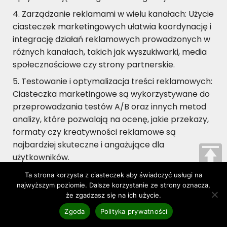
Zarządzanie reklamami w wielu kanałach: Użycie
ciasteczek marketingowych ułatwia koordynację i
integrację działań reklamowych prowadzonych w
różnych kanałach, takich jak wyszukiwarki, media
społecznościowe czy strony partnerskie.
Testowanie i optymalizacja treści reklamowych:
Ciasteczka marketingowe są wykorzystywane do
przeprowadzania testów A/B oraz innych metod
analizy, które pozwalają na ocenę, jakie przekazy,
formaty czy kreatywności reklamowe są
najbardziej skuteczne i angażujące dla
użytkowników.
Ta strona korzysta z ciasteczek aby świadczyć usługi na
najwyższym poziomie. Dalsze korzystanie ze strony oznacza,
Postanowienia końcowe
że zgadzasz się na ich użycie.
Żłobek Miejski w Jaworznie zastrzega sobie prawo
Zgoda
Polityka prywatności
do zmian w treści niniejszej Polityki Prywatności w