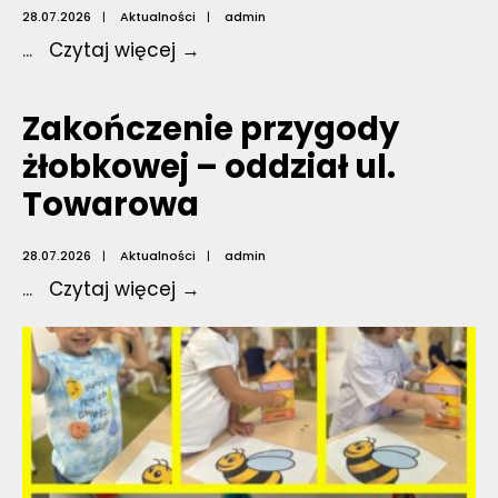
28.07.2026
|
Aktualności
|
admin
Zakończenie
...
Czytaj więcej →
przygody
żłobkowej
Zakończenie przygody
–
żłobkowej – oddział ul.
oddział
Towarowa
ul.
3
maja
28.07.2026
|
Aktualności
|
admin
Zakończenie
...
Czytaj więcej →
przygody
żłobkowej
–
oddział
ul.
Towarowa