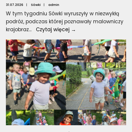
31.07.2026
|
Sówki
|
admin
W tym tygodniu Sówki wyruszyły w niezwykłą
podróż, podczas której poznawały malowniczy
Jedziemy
krajobraz
...
Czytaj więcej →
w
góry.