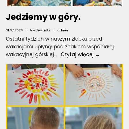
Jedziemy w góry.
31.07.2026
|
Niedźwiadki
|
admin
Ostatni tydzień w naszym żłobku przed
wakacjami upłynął pod znakiem wspaniałej,
Jedziemy
wakacyjnej górskiej
...
Czytaj więcej →
w
góry.