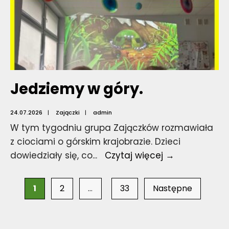
Jedziemy w góry.
24.07.2026
|
Zajączki
|
admin
W tym tygodniu grupa Zajączków rozmawiała
z ciociami o górskim krajobrazie. Dzieci
Jedziemy
dowiedziały się, co
...
Czytaj więcej →
w
Stronicowanie
góry.
1
2
…
33
Następne
wpisów