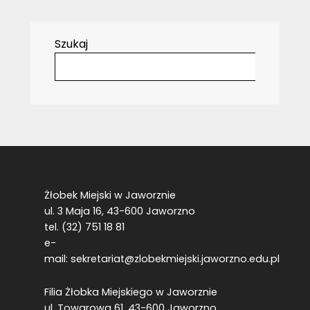
Szukaj
Żłobek Miejski w Jaworznie
ul. 3 Maja 16, 43-600 Jaworzno
tel. (32) 751 18 81
e-
mail:
sekretariat@zlobekmiejski.jaworzno.edu.pl
Filia Żłobka Miejskiego w Jaworznie
ul. Towarowa 61, 43-600 Jaworzno