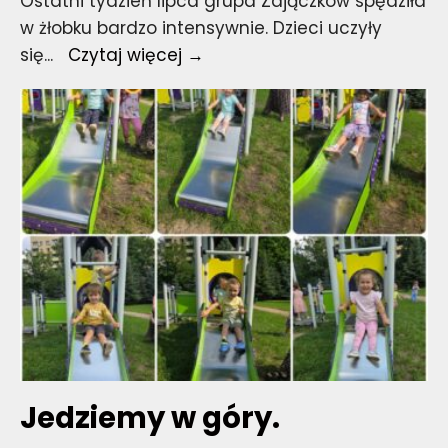
Ostatni tydzień lipca grupa Zajączków spędziła
w żłobku bardzo intensywnie. Dzieci uczyły
Jedziemy
się
...
Czytaj więcej →
w
góry.
Jedziemy w góry.