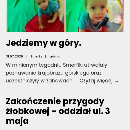
Jedziemy w góry.
31.07.2026
|
Smerfy
|
admin
W minionym tygodniu Smerfiki utrwalały
poznawanie krajobrazu górskiego oraz
Jed
uczestniczyły w zabawach
...
Czytaj więcej →
w
góry
Zakończenie przygody
żłobkowej – oddział ul. 3
maja