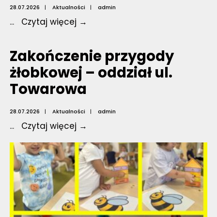
28.07.2026
|
Aktualności
|
admin
Zakończenie
...
Czytaj więcej →
przygody
żłobkowej
Zakończenie przygody
–
żłobkowej – oddział ul.
oddział
Towarowa
ul.
3
maja
28.07.2026
|
Aktualności
|
admin
Zakończenie
...
Czytaj więcej →
przygody
żłobkowej
–
oddział
ul.
Towarowa