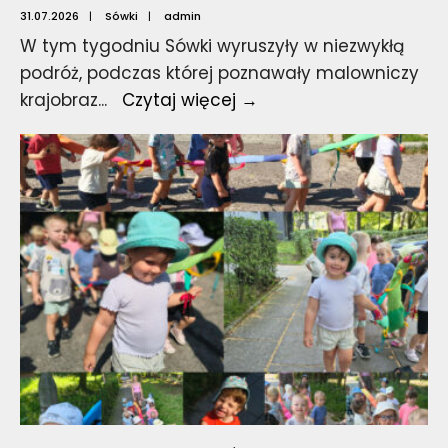
31.07.2026
|
Sówki
|
admin
W tym tygodniu Sówki wyruszyły w niezwykłą
podróż, podczas której poznawały malowniczy
Jedziemy
krajobraz
...
Czytaj więcej →
w
góry.