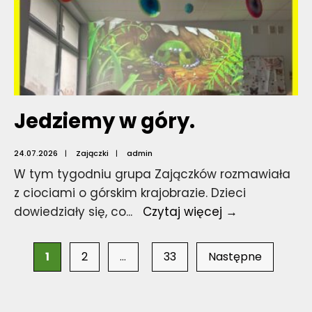
Jedziemy w góry.
24.07.2026
|
Zajączki
|
admin
W tym tygodniu grupa Zajączków rozmawiała
z ciociami o górskim krajobrazie. Dzieci
Jedziemy
dowiedziały się, co
...
Czytaj więcej →
w
Stronicowanie
góry.
1
2
…
33
Następne
wpisów