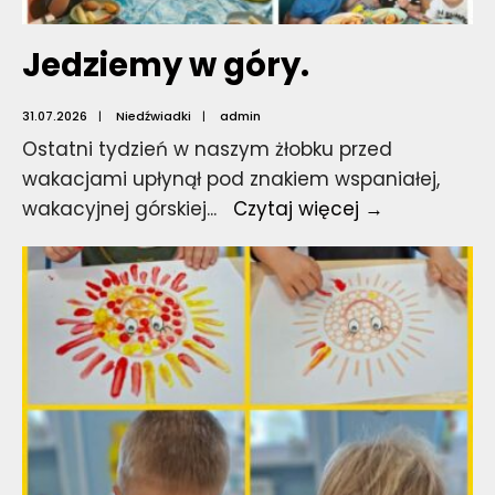
Jedziemy w góry.
31.07.2026
|
Niedźwiadki
|
admin
Ostatni tydzień w naszym żłobku przed
wakacjami upłynął pod znakiem wspaniałej,
Jedziemy
wakacyjnej górskiej
...
Czytaj więcej →
w
góry.