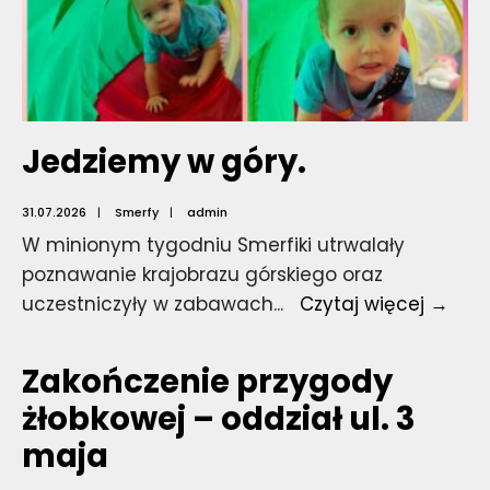
Jedziemy w góry.
31.07.2026
|
Smerfy
|
admin
W minionym tygodniu Smerfiki utrwalały
poznawanie krajobrazu górskiego oraz
Jed
uczestniczyły w zabawach
...
Czytaj więcej →
w
góry
Zakończenie przygody
żłobkowej – oddział ul. 3
maja