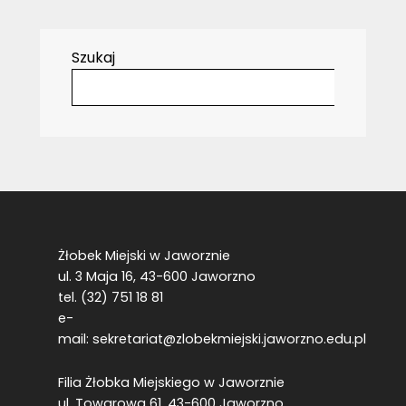
Szukaj
Żłobek Miejski w Jaworznie
ul. 3 Maja 16, 43-600 Jaworzno
tel. (32) 751 18 81
e-
mail:
sekretariat@zlobekmiejski.jaworzno.edu.pl
Filia Żłobka Miejskiego w Jaworznie
ul. Towarowa 61, 43-600 Jaworzno