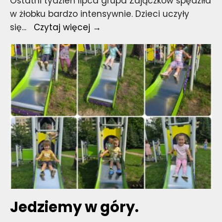
Ostatni tydzień lipca grupa Zajączków spędziła
w żłobku bardzo intensywnie. Dzieci uczyły
Jedziemy
się
...
Czytaj więcej →
w
góry.
Jedziemy w góry.